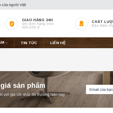
 của người Việt
GIAO HÀNG 24H
CHẤT LƯ
Với đơn hàng trên
Bảo đảm ch
500.000 đ
ẨM
TIN TỨC
LIÊN HỆ
 giá sản phẩm
với giá tốt nhất thi trường hiện nay