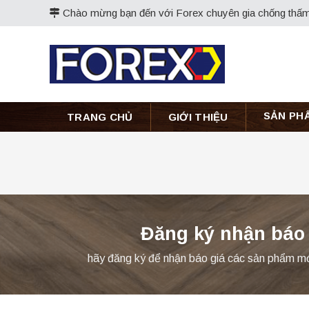
Skip
Chào mừng bạn đến với Forex chuyên gia chống thấm
to
content
SẢN PH
TRANG CHỦ
GIỚI THIỆU
Đăng ký nhận báo
hãy đăng ký để nhận báo giá các sản phẩm mới 