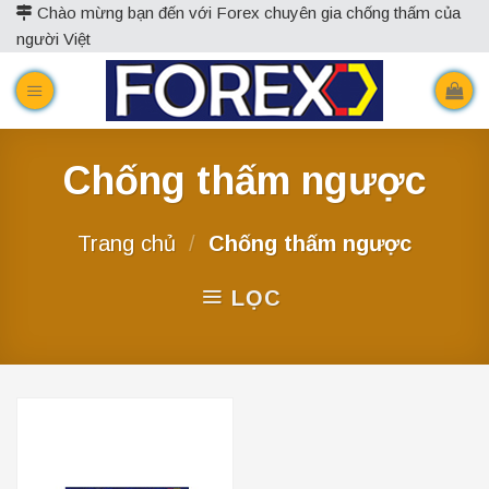
Skip
Chào mừng bạn đến với Forex chuyên gia chống thấm của
người Việt
to
content
Chống thấm ngược
Trang chủ
/
Chống thấm ngược
LỌC