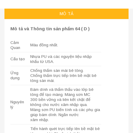
MÔ TẢ
Mô tả và Thông tin sản phẩm 64 ( D )
Cảm
Màu đồng nhất.
Quan
Nhựa PU và các nguyện liệu nhập
Cấu tạo
khẩu từ USA.
Chống thấm sàn mái bê tông.
Ứng
Chống thấm trực tiếp trên bề mặt bê
dụng
tông sàn mái.
Bám dính và thẩm thấu vào lớp bê
tông để tạo màng. Màng sơn MC
300 bền vững và liên kết chặt để
Nguyên
không cho nước xâm nhập qua.
lý
Màng sơn PU biến tính và các phụ gia
giúp bám dính. Ngăn nước
xâm nhập.
Tiến hành quét trực tiếp lên bề mặt bê