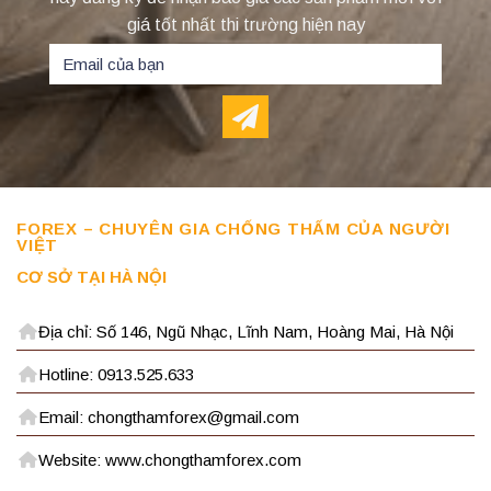
giá tốt nhất thi trường hiện nay
FOREX – CHUYÊN GIA CHỐNG THẤM CỦA NGƯỜI
VIỆT
CƠ SỞ TẠI HÀ NỘI
Địa chỉ: Số 146, Ngũ Nhạc, Lĩnh Nam, Hoàng Mai, Hà Nội
Hotline: 0913.525.633
Email: chongthamforex@gmail.com
Website: www.chongthamforex.com