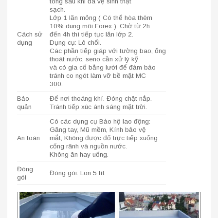
tông sau khi đã vệ sinh thật
sạch.
Lớp 1 lăn mỏng ( Có thể hòa thêm
10% dung môi Forex ). Chờ từ 2h
Cách sử
đến 4h thì tiếp tục lăn lớp 2.
dụng
Dụng cụ: Lô chổi.
Các phần tiếp giáp với tường bao, ống
thoát nước, seno cần xử lý kỹ
và có gia cố bằng lưới để đảm bảo
tránh co ngót làm vỡ bề mặt MC
300.
Bảo
Để nơi thoáng khí. Đóng chặt nắp.
quản
Tránh tiếp xúc ánh sáng mặt trời.
Có các dụng cụ Bảo hộ lao động:
Găng tay, Mũ mềm, Kính bảo vệ
An toàn
mắt, Không được đổ trực tiếp xuống
cống rãnh và nguồn nước.
Không ăn hay uống.
Đóng
Đóng gói: Lon 5 lít
gói