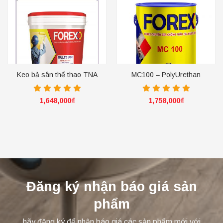
Keo bả sân thể thao TNA
MC100 – PolyUrethan
1,648,000
₫
1,758,000
₫
Đăng ký nhận báo giá sản
phẩm
hãy đăng ký để nhận báo giá các sản phẩm mới với