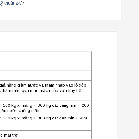
kỹ thuật 24/7
-------------------------------------
a khả năng giảm
nước và thâm nhập vào lỗ xốp
ớc thẩm thấu qua mao mạch của vữa hay bê
i 100 kg xi măng + 300 kg cát vàng mịn + 200
ngăn nước chống thấm.
ới 100 kg xi măng +
300 kg cát đen mịn + Vữa
g mặt trời.