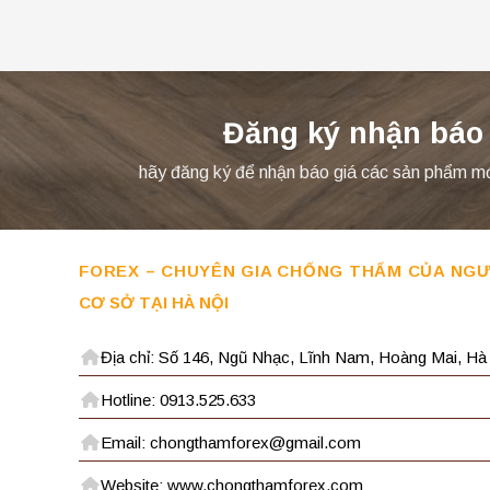
Đăng ký nhận báo
hãy đăng ký để nhận báo giá các sản phẩm mới 
FOREX – CHUYÊN GIA CHỐNG THẤM CỦA NGƯ
CƠ SỞ TẠI HÀ NỘI
Địa chỉ: Số 146, Ngũ Nhạc, Lĩnh Nam, Hoàng Mai, Hà
Hotline: 0913.525.633
Email: chongthamforex@gmail.com
Website: www.chongthamforex.com