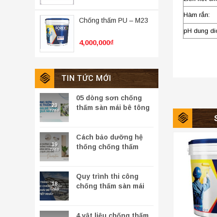
Hàm rắ
Chống thấm PU – M23
pH dung di
4,000,000
₫
TIN TỨC MỚI
05 dòng sơn chống
20
thấm sàn mái bê tông
Th10
hiệu quả nhất
Cách bảo dưỡng hệ
19
thống chống thấm
Th10
tường đứng để đảm
bảo hiệu quả lâu dài
Quy trình thi công
18
chống thấm sàn mái
Th10
bê tông chi tiết nhất
+
4 vật liệu chống thấm