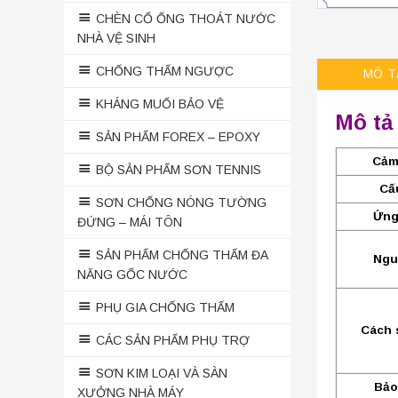
CHÈN CỔ ỐNG THOÁT NƯỚC
NHÀ VỆ SINH
CHỐNG THẤM NGƯỢC
MÔ T
KHÁNG MUỐI BẢO VỆ
Mô tả
SẢN PHẨM FOREX – EPOXY
Cảm
BỘ SẢN PHẨM SƠN TENNIS
Cấ
SƠN CHỐNG NÓNG TƯỜNG
Ứng
ĐỨNG – MÁI TÔN
SẢN PHẨM CHỐNG THẤM ĐA
Ngu
NĂNG GỐC NƯỚC
PHỤ GIA CHỐNG THẤM
Cách 
CÁC SẢN PHẨM PHỤ TRỢ
SƠN KIM LOẠI VÀ SÀN
Bảo
XƯỞNG NHÀ MÁY