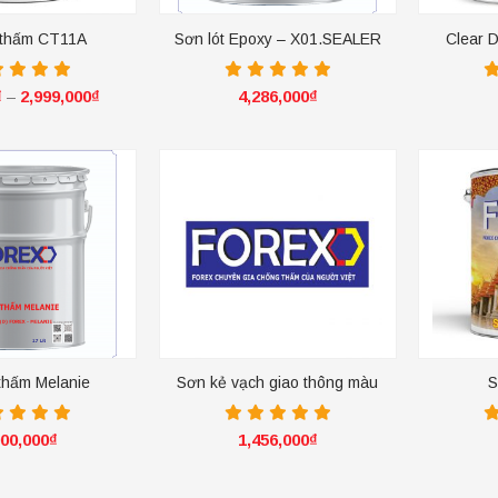
 thấm CT11A
Sơn lót Epoxy – X01.SEALER
Clear 
₫
2,999,000
₫
4,286,000
₫
–
+
+
thấm Melanie
Sơn kẻ vạch giao thông màu
S
đỏ GT55
900,000
₫
1,456,000
₫