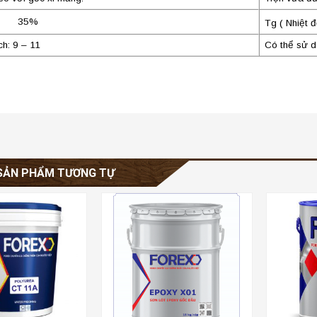
n: 35%
Tg ( Nhiệt 
ch: 9 – 11
Có thể sử d
SẢN PHẨM TƯƠNG TỰ
+
+