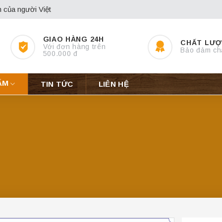
 của người Việt
GIAO HÀNG 24H
CHẤT LƯ
Với đơn hàng trên
Bảo đảm ch
500.000 đ
ẨM
TIN TỨC
LIÊN HỆ