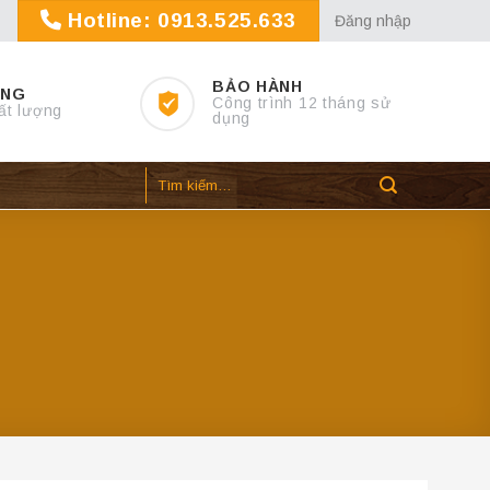
Hotline: 0913.525.633
Đăng nhập
BẢO HÀNH
ỢNG
Công trình 12 tháng sử
ất lượng
dụng