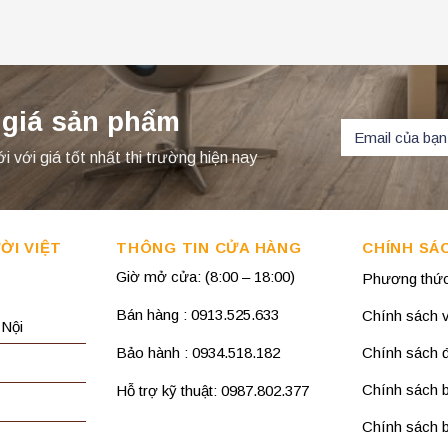
 giá sản phẩm
với giá tốt nhất thi trường hiện nay
ỜI VIỆT
THÔNG TIN CỬA HÀNG
CHÍNH SÁ
Giờ mở cửa: (8:00 – 18:00)
Phương thức
Bán hàng : 0913.525.633
Chính sách 
 Nội
Bảo hành : 0934.518.182
Chính sách đổ
Chính sách 
Hỗ trợ kỹ thuật: 0987.802.377
Chính sách b