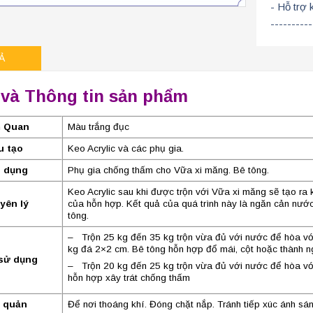
- Hỗ trợ 
----------
Ả
 và Thông tin sản phẩm
 Quan
Màu trắng đục
u tạo
Keo Acrylic và các phụ gia.
 dụng
Phụ gia chống thấm cho Vữa xi măng. Bê tông.
Keo Acrylic sau khi được trộn với Vữa xi măng sẽ tạo r
yên lý
của hỗn hợp. Kết quả của quá trình này là ngăn cản nư
tông.
– Trộn 25 kg đến 35 kg trộn vừa đủ với nước để hòa vớ
kg đá 2×2 cm. Bê tông hỗn hợp đổ mái, cột hoặc thành 
sử dụng
– Trộn 20 kg đến 25 kg trộn vừa đủ với nước để hòa v
hỗn hợp xây trát chống thấm
 quản
Để nơi thoáng khí. Đóng chặt nắp. Tránh tiếp xúc ánh sán