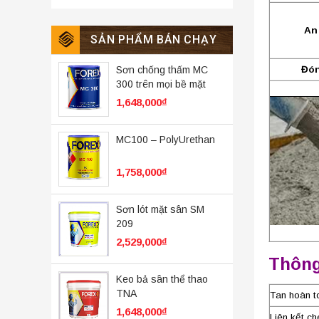
An
SẢN PHẨM BÁN CHẠY
Sơn chống thấm MC
Đón
300 trên mọi bề mặt
1,648,000
₫
MC100 – PolyUrethan
1,758,000
₫
Sơn lót mặt sân SM
209
2,529,000
₫
Thông
Keo bả sân thể thao
TNA
Tan hoàn t
1,648,000
₫
Liên kết ch