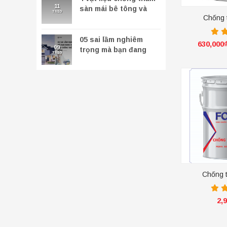
11
sàn mái bê tông và
Th10
Chống
biện pháp xử lý
05 sai lầm nghiêm
630,000
09
trọng mà bạn đang
Th10
hiểu sai về sơn chống
thấm tường đứng
+
Chống 
2,