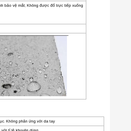
h bảo vệ mắt, Không được đổ trực tiếp xuống
ục. Không phản ứng với da tay
 với tỉ lệ khuyên dùng