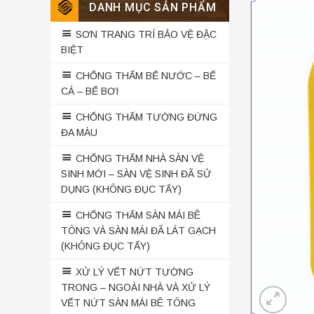
DANH MỤC SẢN PHẨM
SƠN TRANG TRÍ BẢO VỆ ĐẶC
BIỆT
CHỐNG THẤM BỂ NƯỚC – BỂ
CÁ – BỂ BƠI
CHỐNG THẤM TƯỜNG ĐỨNG
ĐA MÀU
CHỐNG THẤM NHÀ SÀN VỆ
SINH MỚI – SÀN VỆ SINH ĐÃ SỬ
DỤNG (KHÔNG ĐỤC TẨY)
CHỐNG THẤM SÀN MÁI BÊ
TÔNG VÀ SÀN MÁI ĐÃ LÁT GẠCH
(KHÔNG ĐỤC TẨY)
XỬ LÝ VẾT NỨT TƯỜNG
TRONG – NGOÀI NHÀ VÀ XỬ LÝ
VẾT NỨT SÀN MÁI BÊ TÔNG