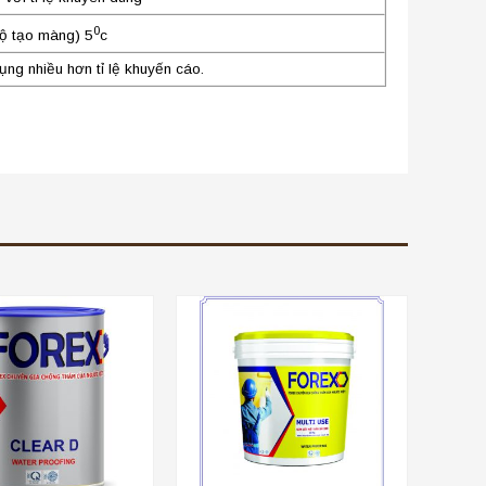
0
độ tạo màng) 5
c
ụng nhiều hơn tỉ lệ khuyến cáo.
+