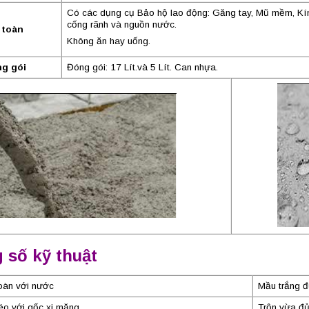
Có các dụng cụ Bảo hộ lao động: Găng tay, Mũ mềm, Kín
cống rãnh và nguồn nước.
 toàn
Không ăn hay uống.
g gói
Đóng gói: 17 Lít.và 5 Lít. Can nhựa.
 số kỹ thuật
oàn với nước
Mầu trắng đ
éo với gốc xi măng.
Trộn vừa đủ