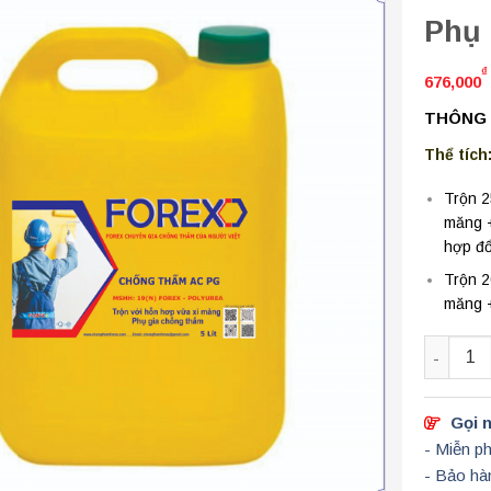
Phụ 
₫
676,000
THÔNG 
Thể tích:
Trộn 2
măng +
hợp đổ
Trộn 2
măng 
Số lượn
Gọi n
- Miễn ph
- Bảo hà