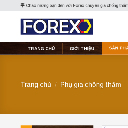
Skip
Chào mừng bạn đến với Forex chuyên gia chống thấm
to
content
SẢN PH
TRANG CHỦ
GIỚI THIỆU
Trang chủ
/
Phụ gia chống thấm