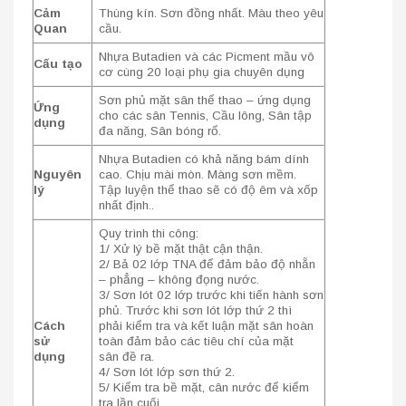
Cảm
Thùng kín. Sơn đồng nhất. Màu theo yêu
Quan
cầu.
Nhựa Butadien và các Picment mầu vô
Cấu tạo
cơ cùng 20 loại phụ gia chuyên dụng
Sơn phủ mặt sân thể thao – ứng dụng
Ứng
cho các sân Tennis, Cầu lông, Sân tập
dụng
đa năng, Sân bóng rổ.
Nhựa Butadien có khả năng bám dính
Nguyên
cao. Chịu mài mòn. Màng sơn mềm.
lý
Tập luyện thể thao sẽ có độ êm và xốp
nhất định..
Quy trình thi công:
1/ Xử lý bề mặt thật cận thận.
2/ Bả 02 lớp TNA để đảm bảo độ nhẵn
– phẳng – không đọng nước.
3/ Sơn lót 02 lớp trước khi tiến hành sơn
phủ. Trước khi sơn lót lớp thứ 2 thì
Cách
phải kiểm tra và kết luận mặt sân hoàn
sử
toàn đảm bảo các tiêu chí của mặt
dụng
sân đề ra.
4/ Sơn lót lớp sơn thứ 2.
5/ Kiểm tra bề mặt, cân nước để kiểm
tra lần cuối.