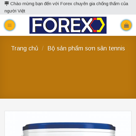
Skip
Chào mừng bạn đến với Forex chuyên gia chống thấm của
người Việt
to
content
Trang chủ
/
Bộ sản phẩm sơn sân tennis