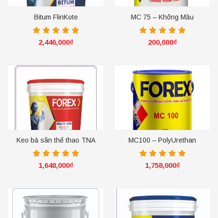
Bitum FlinKote
MC 75 – Không Mầu
2,446,000
₫
200,000
₫
Keo bả sân thể thao TNA
MC100 – PolyUrethan
1,648,000
₫
1,758,000
₫