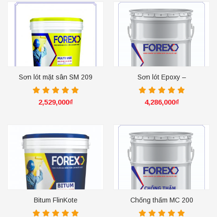
Sơn lót mặt sân SM 209
Sơn lót Epoxy –
X01.SEALER
2,529,000
₫
4,286,000
₫
Bitum FlinKote
Chống thấm MC 200