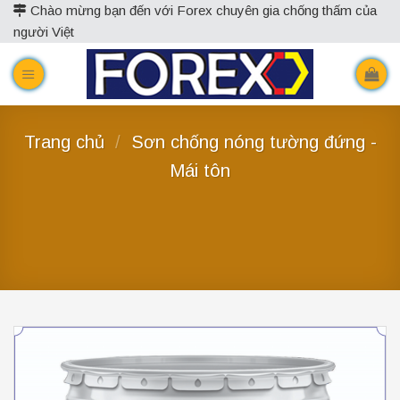
Skip
Chào mừng bạn đến với Forex chuyên gia chống thấm của
người Việt
to
content
Trang chủ
/
Sơn chống nóng tường đứng -
Mái tôn