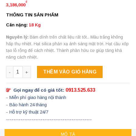
₫
3,186,000
THÔNG TIN SẢN PHẨM
Cân nặng:
18 Kg
Nguyên lý:
Bám dính trên chất liệu rất tốt.. Mầu trắng không
hấp thụ nhiệt. Hạt silica phản xạ ánh sáng mặt trời. Hạt cầu xốp
tạo lỗ rỗng để cách nhiệt. Thành phần hữu cơ giúp tăng khả
năng cách nhiệt.
Số lượng
THÊM VÀO GIỎ HÀNG
Gọi ngay để có giá tốt:
0913.525.633
- Miễn phí giao hàng nội thành
- Bảo hành 24 tháng
- Hỗ trợ kỹ thuật 24/7
-----------------------------------------------
MÔ TẢ