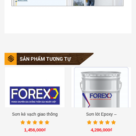
SẢN PHẨM TƯƠNG TỰ
Sơn kẻ vạch giao thông
Sơn lót Epoxy –
màu đỏ GT55
X01.SEALER
1,456,000
₫
4,286,000
₫