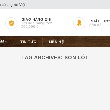
 của người Việt
GIAO HÀNG 24H
CHẤT LƯ
Với đơn hàng trên
Bảo đảm ch
500.000 đ
ẨM
TIN TỨC
LIÊN HỆ
TAG ARCHIVES:
SƠN LÓT