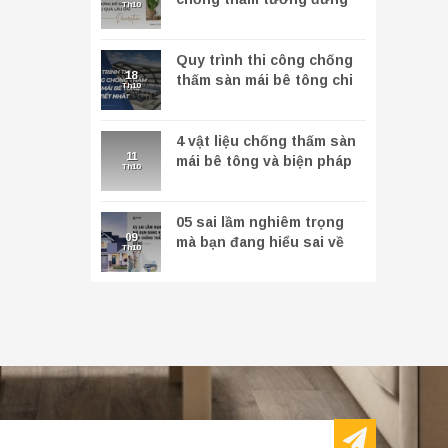
Th10
để đảm bảo hiệu quả lâu
dài
Quy trình thi công chống
18
thấm sàn mái bê tông chi
Th10
tiết nhất
4 vật liệu chống thấm sàn
11
mái bê tông và biện pháp
Th10
xử lý
05 sai lầm nghiêm trọng
09
mà bạn đang hiểu sai về
Th10
sơn chống thấm tường
đứng