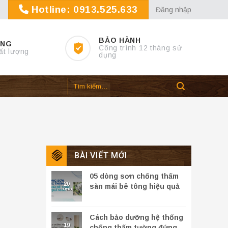
Hotline: 0913.525.633
Đăng nhập
BẢO HÀNH
ỢNG
Công trình 12 tháng sử
ất lượng
dụng
BÀI VIẾT MỚI
05 dòng sơn chống thấm
20
sàn mái bê tông hiệu quả
Th10
nhất
Cách bảo dưỡng hệ thống
19
chống thấm tường đứng