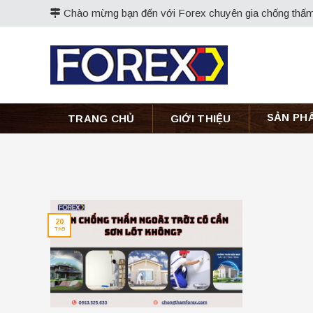
Skip
Chào mừng bạn đến với Forex chuyên gia chống thấm
to
content
SẢN PH
TRANG CHỦ
GIỚI THIỆU
20
Th9