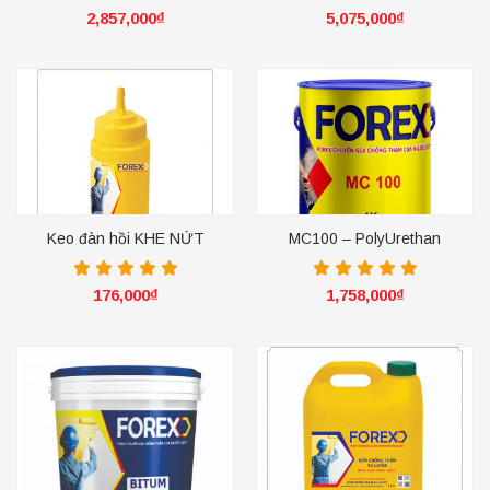
2,857,000
₫
5,075,000
₫
Keo đàn hồi KHE NỨT
MC100 – PolyUrethan
176,000
₫
1,758,000
₫