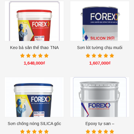
Keo bả sân thể thao TNA
Sơn lót tường chịu muối
1,648,000
₫
1,607,000
₫
Sơn chống nóng SILICA gốc
Epoxy tự san –
nước
X03.COATING