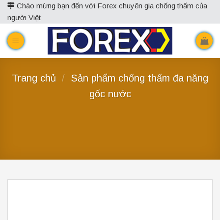
Skip
Chào mừng bạn đến với Forex chuyên gia chống thấm của
người Việt
to
content
Trang chủ
/
Sản phẩm chống thấm đa năng
gốc nước